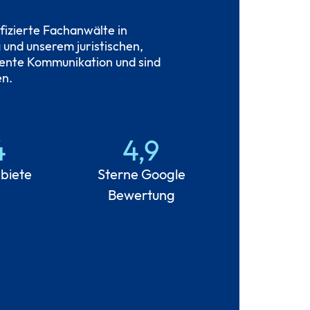
fizierte Fachanwälte in
 und unserem juristischen,
rente Kommunikation und sind
en.
4
4,9
biete
Sterne Google
Bewertung