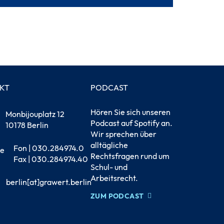
KT
PODCAST
Hören Sie sich unseren
Monbijouplatz 12
Podcast auf Spotify an.
10178 Berlin
Wir sprechen über
alltägliche
Fon | 030.284974.0
Rechtsfragen rund um
Fax | 030.284974.40
Schul- und
Arbeitsrecht.
berlin[at]grawert.berlin
ZUM PODCAST