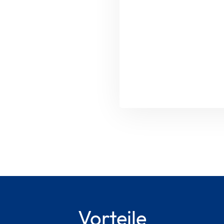
Ihre Daten sind bei un
Datenschutzerklärung
Bitte
lasse
dieses
Feld
leer.
Vorteile