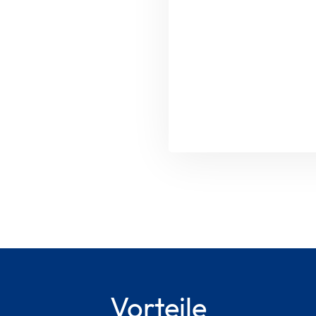
Ihre Daten sind bei un
Datenschutzerklärung
Bitte
lasse
dieses
Feld
leer.
Vorteile