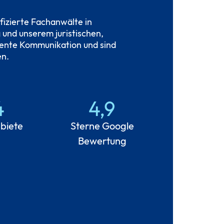
fizierte Fachanwälte in
 und unserem juristischen,
rente Kommunikation und sind
en.
4
4,9
biete
Sterne Google
Bewertung