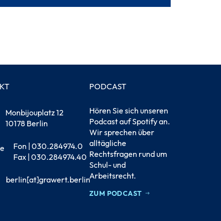
KT
PODCAST
Hören Sie sich unseren
Monbijouplatz 12
Podcast auf Spotify an.
10178 Berlin
Wir sprechen über
alltägliche
Fon | 030.284974.0
Rechtsfragen rund um
Fax | 030.284974.40
Schul- und
Arbeitsrecht.
berlin[at]grawert.berlin
ZUM PODCAST