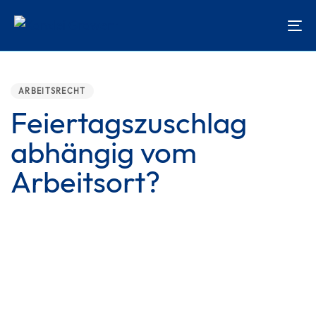
Skip
Skip
links
to
To
content
na
PUBLISHED
IN:
ARBEITSRECHT
Feiertagszuschlag
abhängig vom
Arbeitsort?