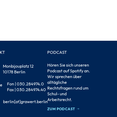
KT
PODCAST
Hören Sie sich unseren
Monbijouplatz 12
Podcast auf Spotify an.
10178 Berlin
Wir sprechen über
alltägliche
Fon | 030.284974.0
Rechtsfragen rund um
Fax | 030.284974.40
Schul- und
Arbeitsrecht.
berlin[at]grawert.berlin
ZUM PODCAST