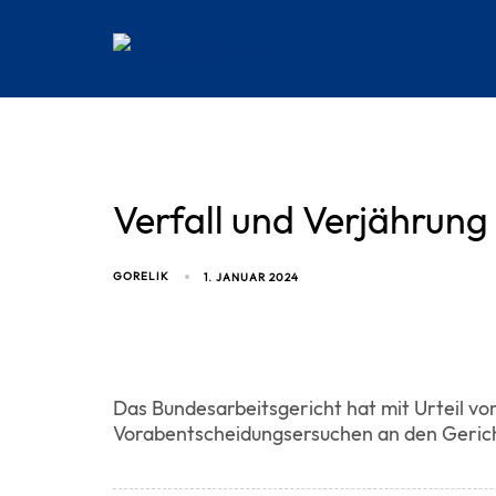
Skip
Skip
links
to
content
Verfall und Verjährun
GORELIK
1. JANUAR 2024
Das Bundesarbeitsgericht hat mit Urteil vo
Vorabentscheidungsersuchen an den Geric